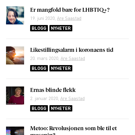
Er mangfold bare for LHBTIQ+?
19. juni 2020
,
Are Saastad
BLOGG
NYHETER
Likestillingsalarm i koronaens tid
20. mars 2020
,
Are Saastad
BLOGG
NYHETER
Ernas blinde flekk
2. januar 2020
,
Are Saastad
BLOGG
NYHETER
Metoo: Revolusjonen som ble til et