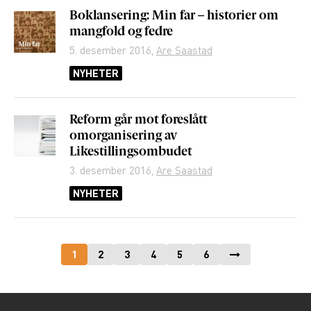
Boklansering: Min far – historier om
mangfold og fedre
5. desember 2016
,
Are Saastad
NYHETER
Reform går mot foreslått
omorganisering av
Likestillingsombudet
3. desember 2016
,
Are Saastad
NYHETER
1
2
3
4
5
6