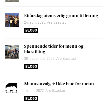
Ettårsdag uten særlig grunn til feiring
24. april 2025
,
Are Saastad
BLOGG
Spennende tider for menn og
likestilling
30. desember 2022
,
Are Saastad
BLOGG
Mannsutvalget: Ikke bare for menn
14. juni 2022
,
Are Saastad
BLOGG