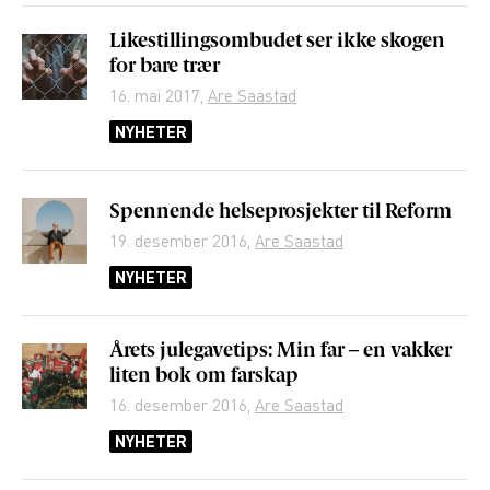
Likestillingsombudet ser ikke skogen
for bare trær
16. mai 2017
,
Are Saastad
NYHETER
Spennende helseprosjekter til Reform
19. desember 2016
,
Are Saastad
NYHETER
Årets julegavetips: Min far – en vakker
liten bok om farskap
16. desember 2016
,
Are Saastad
NYHETER