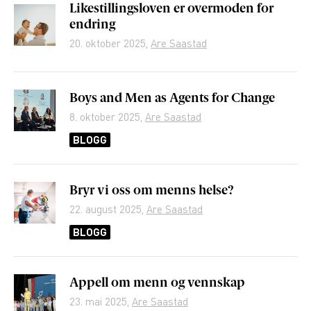
Likestillingsloven er overmoden for
endring
20. oktober 2025
,
Are Saastad
Boys and Men as Agents for Change
8. oktober 2025
,
Are Saastad
BLOGG
Bryr vi oss om menns helse?
22. august 2025
,
Are Saastad
BLOGG
Appell om menn og vennskap
23. mai 2025
,
Are Saastad