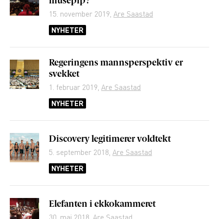
musepip?
15. november 2019
,
Are Saastad
NYHETER
Regeringens mannsperspektiv er
svekket
1. februar 2019
,
Are Saastad
NYHETER
Discovery legitimerer voldtekt
5. september 2018
,
Are Saastad
NYHETER
Elefanten i ekkokammeret
30. mai 2018
,
Are Saastad