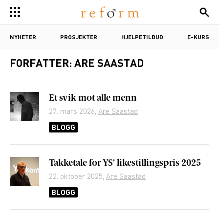
NYHETER
PROSJEKTER
HJELPETILBUD
E-KURS
FORFATTER:
ARE SAASTAD
Et svik mot alle menn
27. mars 2026
,
Are Saastad
BLOGG
Takketale for YS’ likestillingspris 2025
22. oktober 2025
,
Are Saastad
BLOGG