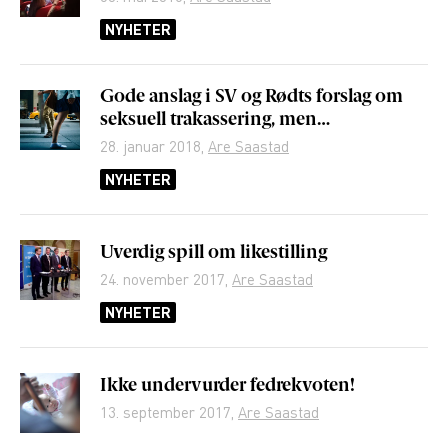
NYHETER
Gode anslag i SV og Rødts forslag om
seksuell trakassering, men…
28. januar 2018
,
Are Saastad
NYHETER
Uverdig spill om likestilling
24. november 2017
,
Are Saastad
NYHETER
Ikke undervurder fedrekvoten!
13. september 2017
,
Are Saastad