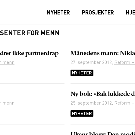
NYHETER
PROSJEKTER
HJ
SSENTER FOR MENN
rer ikke partnerdrap
Månedens mann: Nikla
or menn
27. september 2012
,
Reform –
NYHETER
Ny bok: «Bak lukkede d
or menn
25. september 2012
,
Reform –
NYHETER