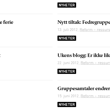
NYHETER
 ferie
Nytt tiltak: Fedregrupp
13. juli 2012
,
Reform – ressurs
NYHETER
t
Ukens blogg: Er ikke lik
22. juni 2012
,
Reform – ressur
NYHETER
Gruppesamtaler endrer 
15. juni 2012
,
Reform – ressur
NYHETER