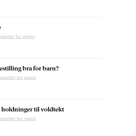
e
senter for menn
estilling bra for barn?
ssenter for menn
holdninger til voldtekt
ssenter for menn