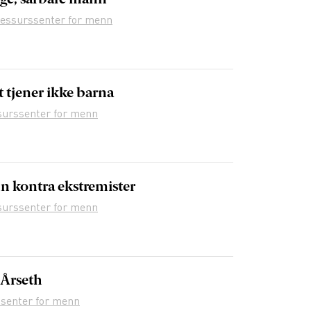
ge, sårbare mann
ressurssenter for menn
 tjener ikke barna
surssenter for menn
n kontra ekstremister
surssenter for menn
Årseth
senter for menn