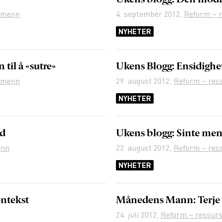
Ukens blogg: Den modi
r menn
4. september 2012
,
Reform – 
NYHETER
il å «sutre»
Ukens Blogg: Ensidighet
r menn
29. august 2012
,
Reform – res
NYHETER
ld
Ukens blogg: Sinte men
enn
22. august 2012
,
Reform – res
NYHETER
ontekst
Månedens Mann: Terje 
24. juli 2012
,
Reform – ressurs