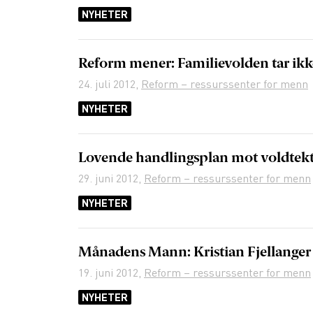
NYHETER
Reform mener: Familievolden tar ikke
24. juli 2012
,
Reform – ressurssenter for menn
NYHETER
Lovende handlingsplan mot voldtek
29. juni 2012
,
Reform – ressurssenter for menn
NYHETER
Månadens Mann: Kristian Fjellanger
19. juni 2012
,
Reform – ressurssenter for menn
NYHETER