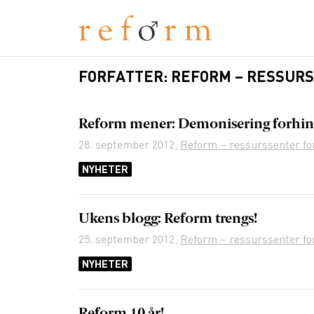
FORFATTER:
REFORM – RESSUR
Reform mener: Demonisering forhind
28. september 2012
,
Reform – ressurssenter f
NYHETER
Ukens blogg: Reform trengs!
25. september 2012
,
Reform – ressurssenter f
NYHETER