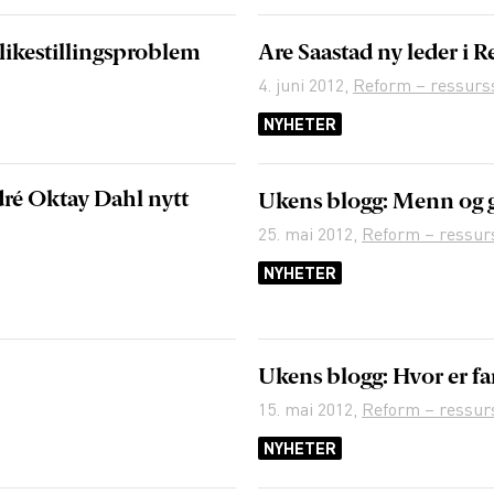
likestillingsproblem
Are Saastad ny leder i 
4. juni 2012
,
Reform – ressurs
NYHETER
ré Oktay Dahl nytt
Ukens blogg: Menn og 
25. mai 2012
,
Reform – ressur
NYHETER
Ukens blogg: Hvor er fa
15. mai 2012
,
Reform – ressur
NYHETER