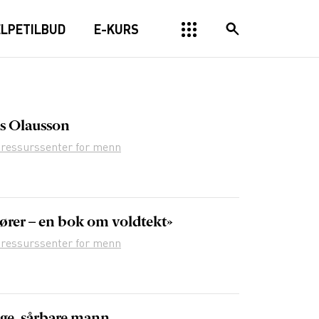
ELPETILBUD
E-KURS
s Olausson
 ressurssenter for menn
ører – en bok om voldtekt»
 ressurssenter for menn