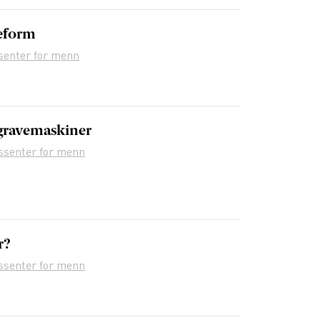
Reform
senter for menn
gravemaskiner
ssenter for menn
r?
ssenter for menn