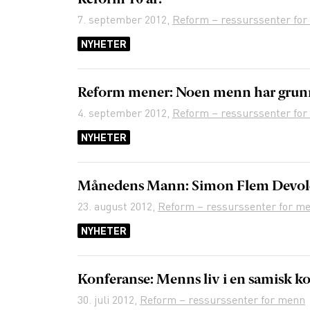
Reform 10 år!
7. september 2012
,
Reform – ressurssenter fo
NYHETER
Reform mener: Noen menn har grunn t
4. september 2012
,
Reform – ressurssenter fo
NYHETER
Månedens Mann: Simon Flem Devo
23. august 2012
,
Reform – ressurssenter for m
NYHETER
Konferanse: Menns liv i en samisk k
30. juli 2012
,
Reform – ressurssenter for menn