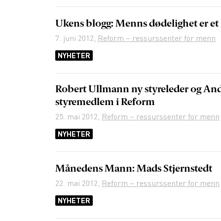
Ukens blogg: Menns dødelighet er et 
7. juni 2012
,
Reform – ressurssenter for menn
NYHETER
Robert Ullmann ny styreleder og And
styremedlem i Reform
25. mai 2012
,
Reform – ressurssenter for menn
NYHETER
Månedens Mann: Mads Stjernstedt
22. mai 2012
,
Reform – ressurssenter for menn
NYHETER