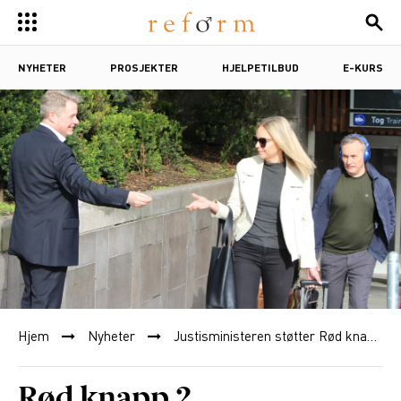
NYHETER
PROSJEKTER
HJELPETILBUD
E-KURS
Hjem
Nyheter
Justisministeren støtter Rød knapp
Rød knapp 2