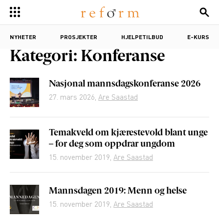
NYHETER
PROSJEKTER
HJELPETILBUD
E-KURS
Kategori:
Konferanse
Nasjonal mannsdagskonferanse 2026
27. mars 2026
,
Are Saastad
Temakveld om kjærestevold blant unge
– for deg som oppdrar ungdom
15. november 2019
,
Are Saastad
Mannsdagen 2019: Menn og helse
15. november 2019
,
Are Saastad