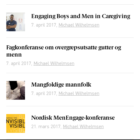
Engaging Boys and Men in Caregiving
7. april 2017
,
Michael Wilhelmsen
Fagkonferanse om overgrepsutsatte gutter og
menn
7. april 2017
,
Michael Wilhelmsen
Mangfoldige mannfolk
7. april 2017
,
Michael Wilhelmsen
Nordisk MenEngage-konferanse
21. mars 2017
,
Michael Wilhelmsen