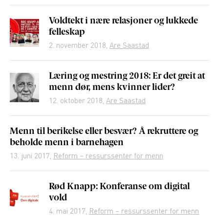
Voldtekt i nære relasjoner og lukkede
felleskap
2. november 2018
,
Are Saastad
Læring og mestring 2018: Er det greit at
menn dør, mens kvinner lider?
12. oktober 2018
,
Are Saastad
Menn til berikelse eller besvær? Å rekruttere og
beholde menn i barnehagen
13. juni 2017
,
Reform – ressurssenter for menn
Rød Knapp: Konferanse om digital
vold
4. mai 2017
,
Reform – ressurssenter for menn