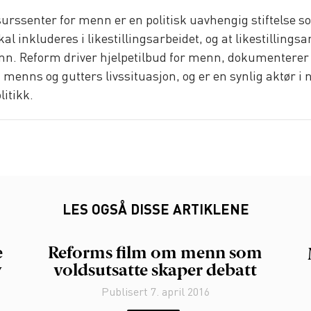
urssenter for menn er en politisk uavhengig stiftelse s
al inkluderes i likestillingsarbeidet, og at likestillingsa
n. Reform driver hjelpetilbud for menn, dokumenterer 
enns og gutters livssituasjon, og er en synlig aktør i 
litikk.
LES OGSÅ DISSE ARTIKLENE
e
Reforms film om menn som
w
voldsutsatte skaper debatt
Publisert
7. april 2016