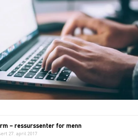
rm – ressurssenter for menn
sert
27. april 2017