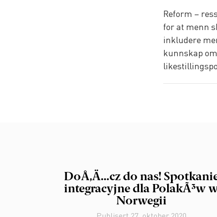
Reform – ress
for at menn sk
inkludere men
kunnskap om m
likestillingspo
DoÅ‚Ä…cz do nas! Spotkani
integracyjne dla PolakÃ³w 
Norwegii
Publisert
27. oktober 2020