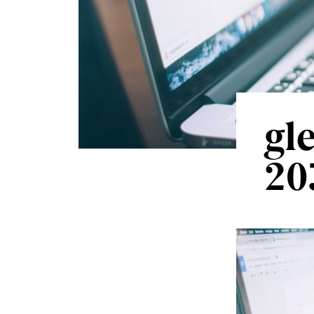
gl
20