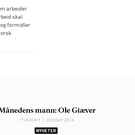
om arbeider
rbeid skal
og formidler
norsk
Månedens mann: Ole Giæver
Publisert
1. oktober 2014
NYHETER