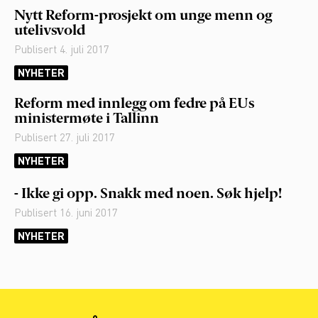
Nytt Reform-prosjekt om unge menn og
utelivsvold
Publisert
4. juli 2017
NYHETER
Reform med innlegg om fedre på EUs
ministermøte i Tallinn
Publisert
27. juli 2017
NYHETER
- Ikke gi opp. Snakk med noen. Søk hjelp!
Publisert
16. juni 2017
NYHETER