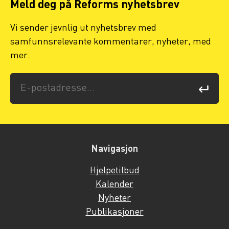
Meld deg på Reforms nyhetsbrev
Vi sender jevnlig ut nyhetsbrev med
samfunnsrelevante kommentarer, nyheter, med
mer.
Navigasjon
Hjelpetilbud
Kalender
Nyheter
Publikasjoner