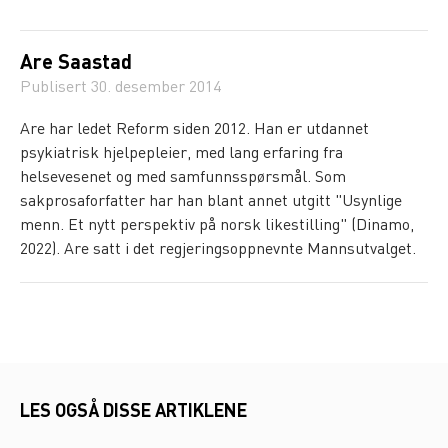
Are Saastad
Publisert
30. desember 2014
Are har ledet Reform siden 2012. Han er utdannet
psykiatrisk hjelpepleier, med lang erfaring fra
helsevesenet og med samfunnsspørsmål. Som
sakprosaforfatter har han blant annet utgitt "Usynlige
menn. Et nytt perspektiv på norsk likestilling" (Dinamo,
2022). Are satt i det regjeringsoppnevnte Mannsutvalget.
LES OGSÅ DISSE ARTIKLENE