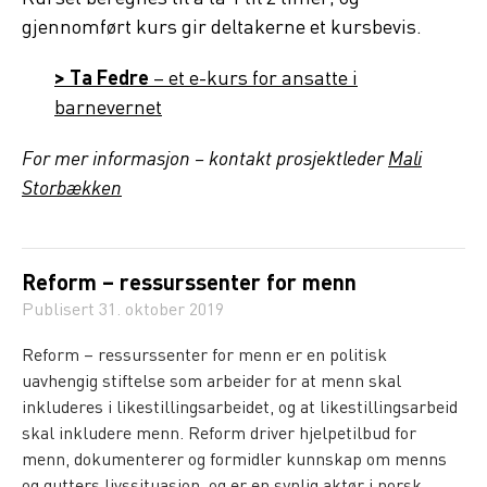
gjennomført kurs gir deltakerne et kursbevis.
> Ta Fedre
– et e-kurs for ansatte i
barnevernet
For mer informasjon – kontakt prosjektleder
Mali
Storbækken
Reform – ressurssenter for menn
Publisert
31. oktober 2019
Reform – ressurssenter for menn er en politisk
uavhengig stiftelse som arbeider for at menn skal
inkluderes i likestillingsarbeidet, og at likestillingsarbeid
skal inkludere menn. Reform driver hjelpetilbud for
menn, dokumenterer og formidler kunnskap om menns
og gutters livssituasjon, og er en synlig aktør i norsk