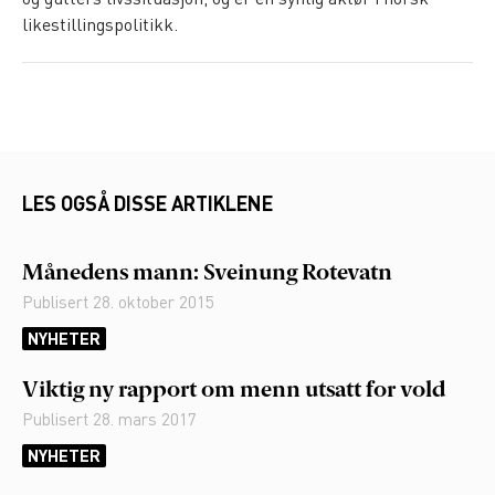
likestillingspolitikk.
LES OGSÅ DISSE ARTIKLENE
Månedens mann: Sveinung Rotevatn
Publisert
28. oktober 2015
NYHETER
Viktig ny rapport om menn utsatt for vold
Publisert
28. mars 2017
NYHETER