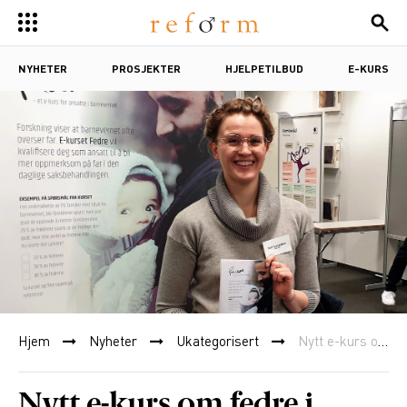
NYHETER
PROSJEKTER
HJELPETILBUD
E-KURS
Hjem
Nyheter
Ukategorisert
Nytt e-kurs om fedre i barnevernet
Nytt e-kurs om fedre i