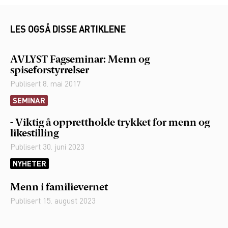
LES OGSÅ DISSE ARTIKLENE
AVLYST Fagseminar: Menn og
spiseforstyrrelser
Publisert
8. mai 2017
SEMINAR
- Viktig å opprettholde trykket for menn og
likestilling
Publisert
30. juni 2023
NYHETER
Menn i familievernet
Publisert
15. august 2023