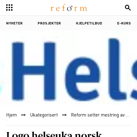
NYHETER
PROSJEKTER
HJELPETILBUD
E-KURS
Hjem
Ukategorisert
Reform setter mestring av alvorlig sykdom i fokus under Mannens Helseuke
Logo helseuka norsk