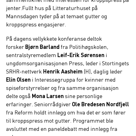
sammenliknet med interessen for kroppspress på
jenter.Fullt hus på Litteraturhuset på
Mannsdagen tyder på at temaet gutter og
kroppspress engasjerer.
På dagens vellykkete konferanse deltok
forsker
Bjørn Barland
fra Politihøgskolen,
sentralstyremedlem
Leif-Erik Sørensen
i
ungdomsorganisasjonen Press, leder i Stortingets
SRHR-nettverk
Henrik Aasheim
(H), daglig leder
Elin Olsen
i Interessegruppa for kvinner med
spiseforstyrrelser og fra samme organisasjon
delte også
Mona Larsen
sine personlige
erfaringer. Seniorrådgiver
Ole Bredesen Nordfjell
fra Reform holdt innlegg om hva det er som fører
til kroppspress mot gutter. Programmet ble
avsluttet med en paneldebatt med innlegg fra