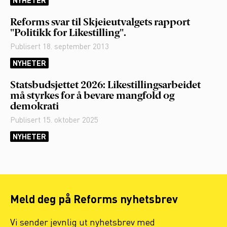
NYHETER
Reforms svar til Skjeieutvalgets rapport
"Politikk for Likestilling".
Publisert
18. september 2013
NYHETER
Statsbudsjettet 2026: Likestillingsarbeidet
må styrkes for å bevare mangfold og
demokrati
Publisert
15. oktober 2025
NYHETER
Meld deg på Reforms nyhetsbrev
Vi sender jevnlig ut nyhetsbrev med