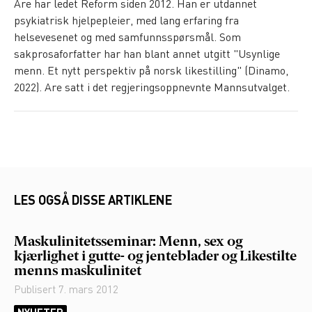
Are har ledet Reform siden 2012. Han er utdannet
psykiatrisk hjelpepleier, med lang erfaring fra
helsevesenet og med samfunnsspørsmål. Som
sakprosaforfatter har han blant annet utgitt "Usynlige
menn. Et nytt perspektiv på norsk likestilling" (Dinamo,
2022). Are satt i det regjeringsoppnevnte Mannsutvalget.
LES OGSÅ DISSE ARTIKLENE
Maskulinitetsseminar: Menn, sex og
kjærlighet i gutte- og jenteblader og Likestilte
menns maskulinitet
Publisert
7. mars 2012