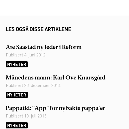
LES OGSÅ DISSE ARTIKLENE
Are Saastad ny leder i Reform
Publisert
4. juni 2012
NYHETER
Månedens mann: Karl Ove Knausgård
Publisert
23. desember 2014
NYHETER
Pappatid: "App" for nybakte pappa'er
Publisert
10. juli 2013
NYHETER