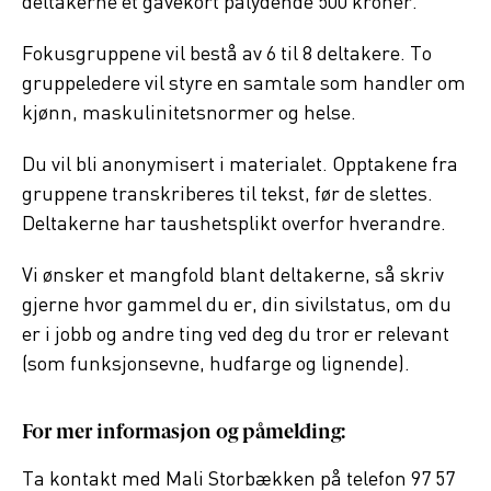
deltakerne et gavekort pålydende 500 kroner.
Fokusgruppene vil bestå av 6 til 8 deltakere. To
gruppeledere vil styre en samtale som handler om
kjønn, maskulinitetsnormer og helse.
Du vil bli anonymisert i materialet. Opptakene fra
gruppene transkriberes til tekst, før de slettes.
Deltakerne har taushetsplikt overfor hverandre.
Vi ønsker et mangfold blant deltakerne, så skriv
gjerne hvor gammel du er, din sivilstatus, om du
er i jobb og andre ting ved deg du tror er relevant
(som funksjonsevne, hudfarge og lignende).
For mer informasjon og påmelding:
Ta kontakt med Mali Storbækken på telefon 97 57