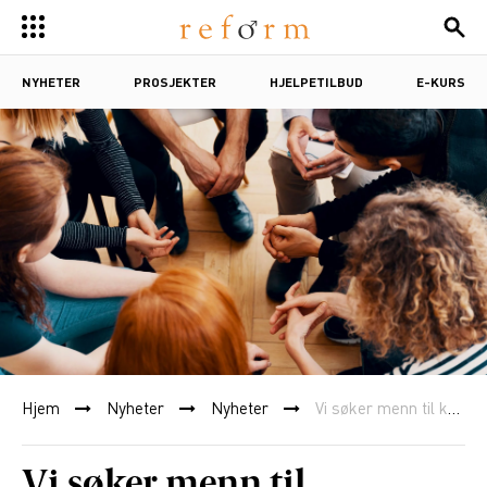
NYHETER
PROSJEKTER
HJELPETILBUD
E-KURS
Hjem
Nyheter
Nyheter
Vi søker menn til kartleggingsprosjekt
Vi søker menn til