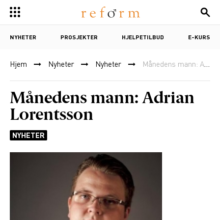
NYHETER
PROSJEKTER
HJELPETILBUD
E-KURS
Hjem
Nyheter
Nyheter
Månedens mann: Adrian Lorentsson
Månedens mann: Adrian
Lorentsson
NYHETER