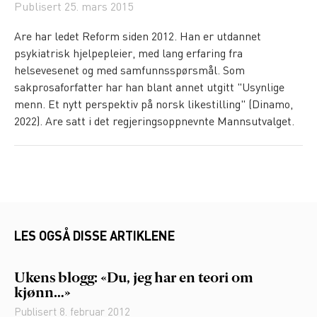
Publisert
25. mars 2015
Are har ledet Reform siden 2012. Han er utdannet
psykiatrisk hjelpepleier, med lang erfaring fra
helsevesenet og med samfunnsspørsmål. Som
sakprosaforfatter har han blant annet utgitt "Usynlige
menn. Et nytt perspektiv på norsk likestilling" (Dinamo,
2022). Are satt i det regjeringsoppnevnte Mannsutvalget.
LES OGSÅ DISSE ARTIKLENE
Ukens blogg: «Du, jeg har en teori om
kjønn…»
Publisert
8. februar 2012