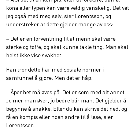
– Å si det til en kompis, eller til foreldre, dama,
kona eller typen kan være veldig vanskelig. Det vet
jeg også med meg selv, sier Lorentsson, og
understreker at dette gjelder mange av oss:
– Det er en forventning til at menn skal være
sterke og tøffe, og skal kunne takle ting. Man skal
helst ikke vise svakhet.
Han tror dette har med sosiale normer i
samfunnet å gjøre. Men det er håp:
– Åpenhet må øves på. Det er som med alt annet.
Jo mer man øver, jo bedre blir man. Det gjelder å
begynne å snakke. Eller du kan skrive det ned, og
få en kompis eller noen andre til å lese, sier
Lorentsson.