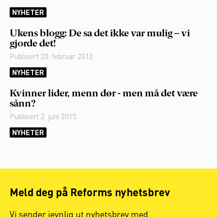
NYHETER
Ukens blogg: De sa det ikke var mulig – vi
gjorde det!
Publisert
20. februar 2012
NYHETER
Kvinner lider, menn dør - men må det være
sånn?
Publisert
2. juni 2015
NYHETER
Meld deg på Reforms nyhetsbrev
Vi sender jevnlig ut nyhetsbrev med