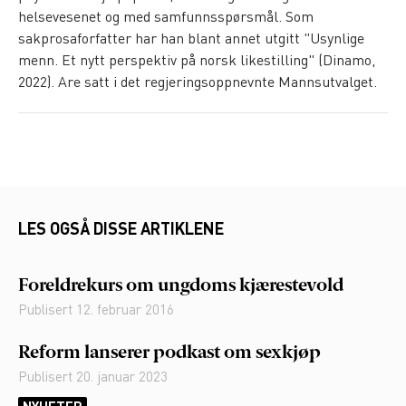
helsevesenet og med samfunnsspørsmål. Som
sakprosaforfatter har han blant annet utgitt "Usynlige
menn. Et nytt perspektiv på norsk likestilling" (Dinamo,
2022). Are satt i det regjeringsoppnevnte Mannsutvalget.
LES OGSÅ DISSE ARTIKLENE
Foreldrekurs om ungdoms kjærestevold
Publisert
12. februar 2016
Reform lanserer podkast om sexkjøp
Publisert
20. januar 2023