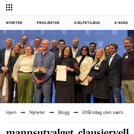
NYHETER
PROSJEKTER
HJELPETILBUD
E-KURS
Hjem
Nyheter
Blogg
Ettårsdag uten særlig grunn til feiring
mannsutvalget_clausjervell_