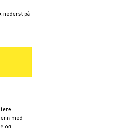
k nederst på
tere
 menn med
se og