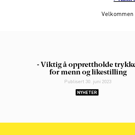
Velkommen t
- Viktig å opprettholde trykk
for menn og likestilling
Publisert
30. juni 2023
NYHETER