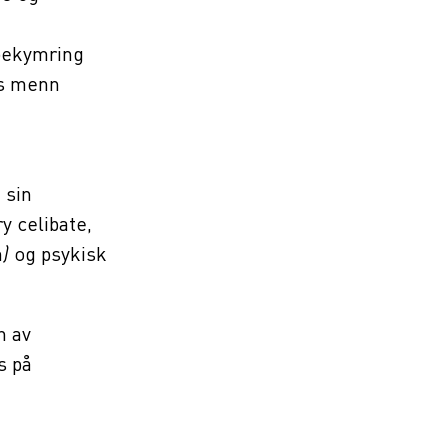
bekymring
os menn
 sin
y celibate,
n
)
og psykisk
n av
s på