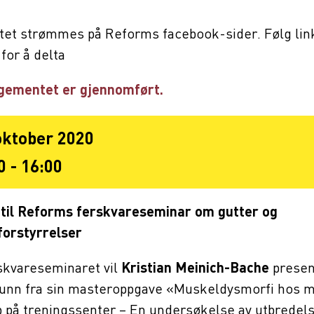
et strømmes på Reforms facebook-sider. Følg lin
for å delta
gementet er gjennomført.
oktober 2020
0 - 16:00
il Reforms ferskvareseminar om gutter og
forstyrrelser
skvareseminaret vil
Kristian Meinich-Bache
presen
unn fra sin masteroppgave «Muskeldysmorfi hos
på treningssenter – En undersøkelse av utbredel