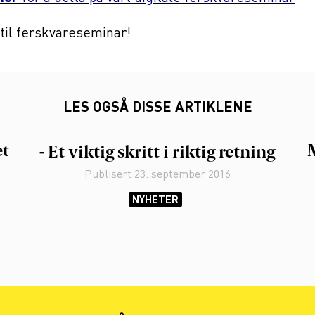
il ferskvareseminar!
LES OGSÅ DISSE ARTIKLENE
et
- Et viktig skritt i riktig retning
Publisert
23. september 2016
NYHETER