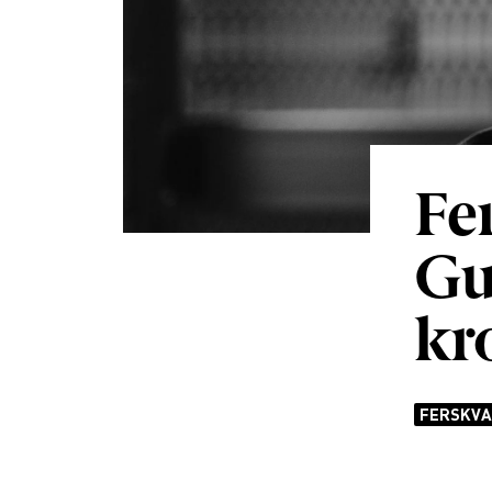
Fe
Gu
kr
FERSKVA