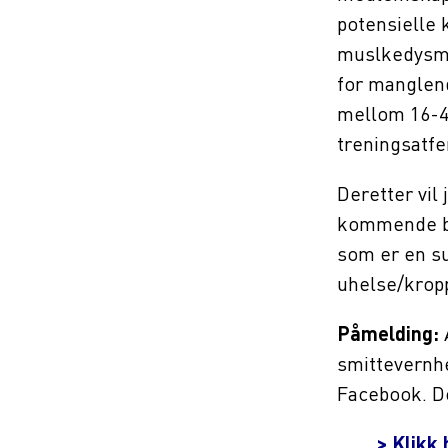
potensielle 
muslkedysmo
for manglen
mellom 16-40
treningsatfe
Deretter vil 
kommende b
som er en sub
uhelse/kropp
Påmelding:
A
smittevernhe
Facebook. De
> Klikk 