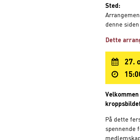
Sted:
Arrangement
denne siden 
Dette arran
27. 
15:0
Velkommen t
kroppsbilde
På dette fer
spennende f
medlemskap 