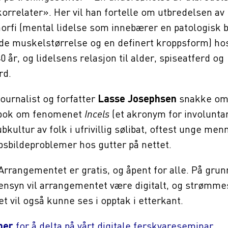
korrelater». Her vil han fortelle om utbredelsen av
rfi (mental lidelse som innebærer en patologisk 
de muskelstørrelse og en definert kroppsform) h
 år, og lidelsens relasjon til alder, spiseatferd og
rd.
journalist og forfatter
Lasse Josephsen
snakke om
ok om fenomenet
Incels
(et akronym for involuntar
kultur av folk i ufrivillig sølibat, oftest unge men
sbildeproblemer hos gutter på nettet.
rrangementet er gratis, og åpent for alle. På grun
nsyn vil arrangementet være digitalt, og strømme
t vil også kunne ses i opptak i etterkant.
her
for å delta på vårt digitale ferskvareseminar