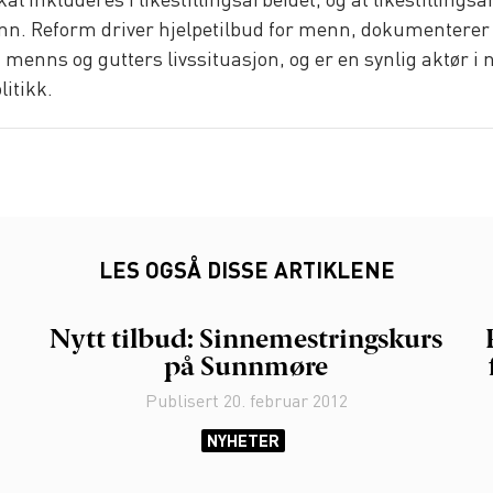
al inkluderes i likestillingsarbeidet, og at likestillingsa
n. Reform driver hjelpetilbud for menn, dokumenterer 
enns og gutters livssituasjon, og er en synlig aktør i 
litikk.
LES OGSÅ DISSE ARTIKLENE
Nytt tilbud: Sinnemestringskurs
på Sunnmøre
Publisert
20. februar 2012
NYHETER