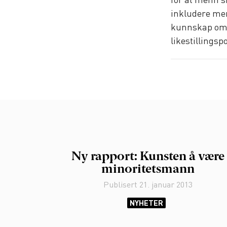
for at menn sk
inkludere men
kunnskap om m
likestillingspo
Ny rapport: Kunsten å være
minoritetsmann
Publisert
21. januar 2013
NYHETER