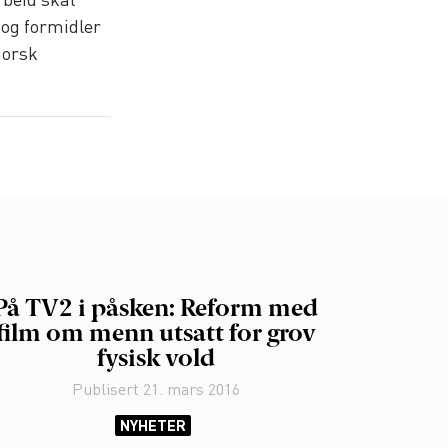
rbeid skal
og formidler
norsk
På TV2 i påsken: Reform med
film om menn utsatt for grov
fysisk vold
Publisert
21. mars 2016
NYHETER