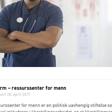
rm – ressurssenter for menn
sert
28. april 2017
urssenter for menn er en politisk uavhengig stiftelse s