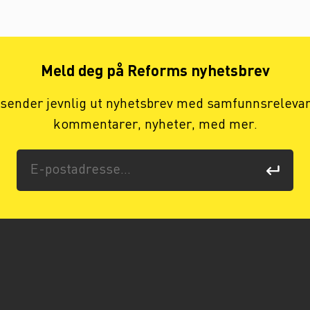
Meld deg på Reforms nyhetsbrev
 sender jevnlig ut nyhetsbrev med samfunnsreleva
kommentarer, nyheter, med mer.