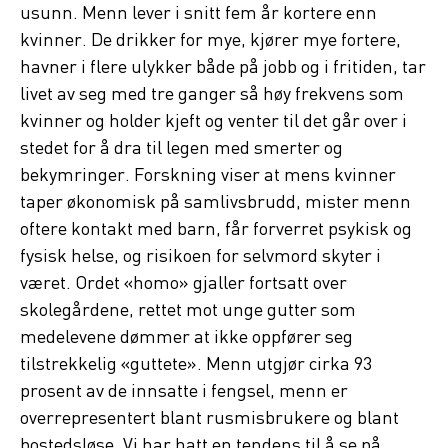
usunn. Menn lever i snitt fem år kortere enn
kvinner. De drikker for mye, kjører mye fortere,
havner i flere ulykker både på jobb og i fritiden, tar
livet av seg med tre ganger så høy frekvens som
kvinner og holder kjeft og venter til det går over i
stedet for å dra til legen med smerter og
bekymringer. Forskning viser at mens kvinner
taper økonomisk på samlivsbrudd, mister menn
oftere kontakt med barn, får forverret psykisk og
fysisk helse, og risikoen for selvmord skyter i
været. Ordet «homo» gjaller fortsatt over
skolegårdene, rettet mot unge gutter som
medelevene dømmer at ikke oppfører seg
tilstrekkelig «guttete». Menn utgjør cirka 93
prosent av de innsatte i fengsel, menn er
overrepresentert blant rusmisbrukere og blant
bostedsløse. Vi har hatt en tendens til å se på