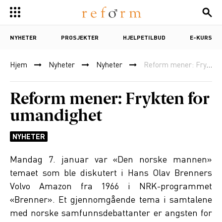
NYHETER
PROSJEKTER
HJELPETILBUD
E-KURS
Hjem
Nyheter
Nyheter
Reform mener: Frykten for umandighet
Reform mener: Frykten for
umandighet
NYHETER
Mandag 7. januar var «Den norske mannen»
temaet som ble diskutert i Hans Olav Brenners
Volvo Amazon fra 1966 i NRK-programmet
«Brenner». Et gjennomgående tema i samtalene
med norske samfunnsdebattanter er angsten for