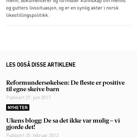
menn, dokumenterer og formidler kunnskap om menns
og gutters livssituasjon, og er en synlig aktør i norsk
likestillingspolitikk.
LES OGSÅ DISSE ARTIKLENE
Reformundersøkelsen: De fleste er positive
til egne skeive barn
Publisert
27. juni 2017
NYHETER
Ukens blogg: De sa det ikke var mulig – vi
gjorde det!
Publisert
20. februar 2012