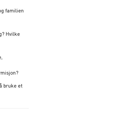
og familien
g? Hvilke
e,
ermisjon?
å bruke et