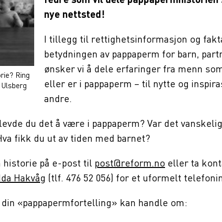
fedre som vil dele pappapermhistorien 
nye nettsted!
I tillegg til rettighetsinformasjon og fak
betydningen av pappaperm for barn, partn
ønsker vi å dele erfaringer fra menn so
rie? Ring
eller er i pappaperm – til nytte og inspira
 Ulsberg
andre.
evde du det å være i pappaperm? Var det vanskelig 
va fikk du ut av tiden med barnet?
 historie på e-post til
post@reform.no
eller ta kon
da Hakvåg
(tlf. 476 52 056) for et uformelt telefoni
 din «pappapermfortelling» kan handle om: