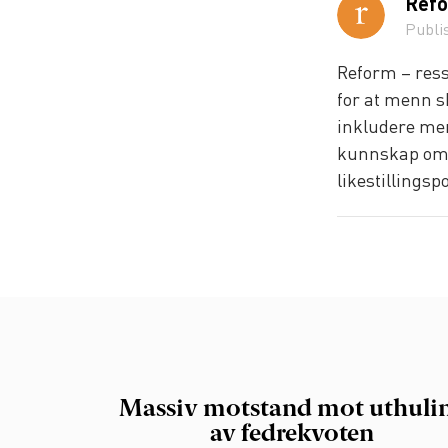
Refo
Publi
Reform – ress
for at menn sk
inkludere men
kunnskap om m
likestillingspo
Massiv motstand mot uthuli
av fedrekvoten