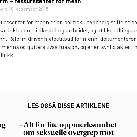
rm – ressurssenter for menn
sert
18. desember 2015
urssenter for menn er en politisk uavhengig stiftelse s
al inkluderes i likestillingsarbeidet, og at likestillingsa
n. Reform driver hjelpetilbud for menn, dokumenterer 
enns og gutters livssituasjon, og er en synlig aktør i 
litikk.
LES OGSÅ DISSE ARTIKLENE
ng
- Alt for lite oppmerksomhet
om seksuelle overgrep mot