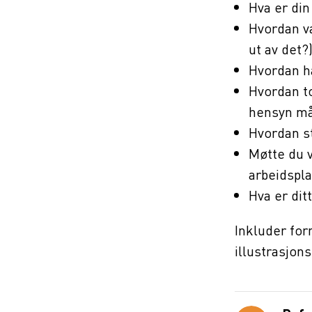
Hva er di
Hvordan va
ut av det?
Hvordan h
Hvordan to
hensyn må
Hvordan st
Møtte du v
arbeidspla
Hva er dit
Inkluder for
illustrasjons