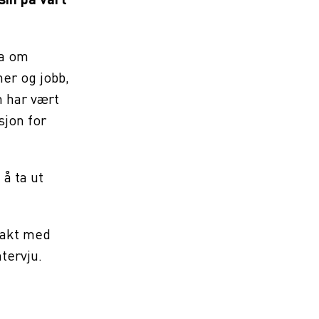
sin på vårt
ta om
er og jobb,
m har vært
sjon for
å ta ut
takt med
ntervju.