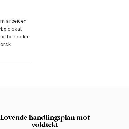
om arbeider
rbeid skal
og formidler
norsk
Lovende handlingsplan mot
voldtekt