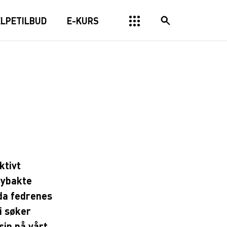
ELPETILBUD
E-KURS
ktivt
nybakte
 da fedrenes
i søker