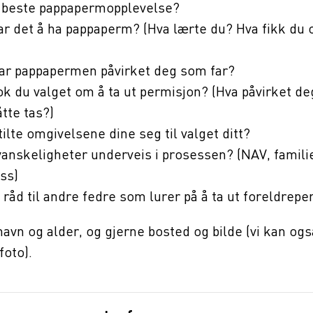
n beste pappapermopplevelse?
r det å ha pappaperm? (Hva lærte du? Hva fikk du 
)
ar pappapermen påvirket deg som far?
k du valget om å ta ut permisjon? (Hva påvirket de
tte tas?)
ilte omgivelsene dine seg til valget ditt?
anskeligheter underveis i prosessen? (NAV, famili
ss)
t råd til andre fedre som lurer på å ta ut foreldrep
navn og alder, og gjerne bosted og bilde (vi kan ogs
foto).