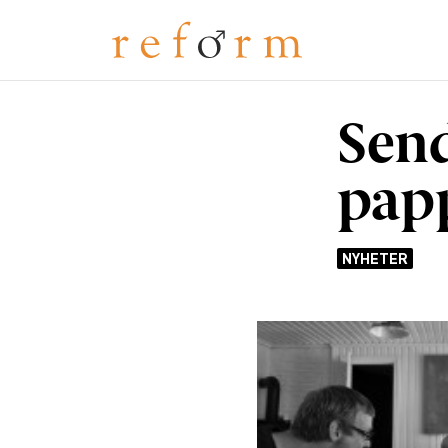
Send
pap
NYHETER