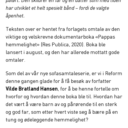
påført. Den skildrer en far og en datter som med tiden
har utviklet et helt spesielt bånd – fordi de valgte
åpenhet.
Teksten over er hentet fra forlagets omtale av den
viktige og velskrevne dokumentarboka «Pappas
hemmelighet» (Res Publica, 2020). Boka ble
lansert i august, og den har allerede mottatt gode
omtaler.
Som del av vår nye sofasamtaleserie, er vi i Reform
denne gangen glade for å få besøk av forfatter
Vilde Bratland Hansen
, for å be henne fortelle om
hvorfor og hvordan denne boka ble til. Hvordan har
det vært å være barn av og pårørende til en sterk
og god far, som etter hvert viste seg å bære på en
tung og ødeleggende hemmelighet?