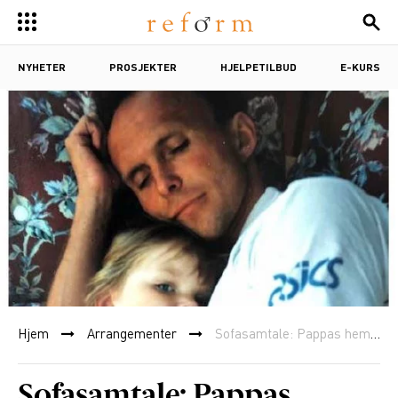
NYHETER
PROSJEKTER
HJELPETILBUD
E-KURS
Hjem
Arrangementer
Sofasamtale: Pappas hemmelighet. En bok om overgrep mot menn
Sofasamtale: Pappas