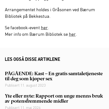
Arrangementet holdes i Gråsonen ved Bærum
Bibliotek på Bekkestua.
Se facebook-event
her
.
Mer info om Bærum Bibliotek se
her
.
LES OGSÅ DISSE ARTIKLENE
PÅGÅENDE: Kast – En gratis samtaletjeneste
til deg som kjøper sex
Publisert
11. august 2023
Yte eller nyte: Rapport om unge menns bruk
av potensfremmende midler
Publisert
11. mai 2026