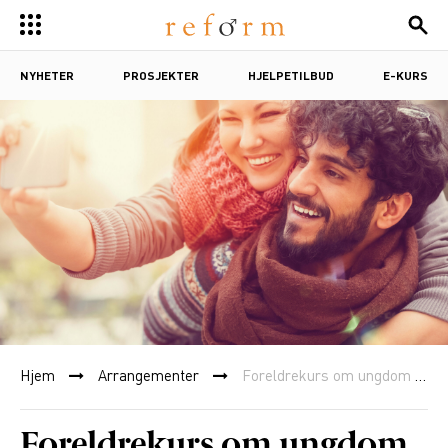
NYHETER
PROSJEKTER
HJELPETILBUD
E-KURS
Hjem
Arrangementer
Foreldrekurs om ungdom og kjærestevold på Bærum Bibliotek
Foreldrekurs om ungdom