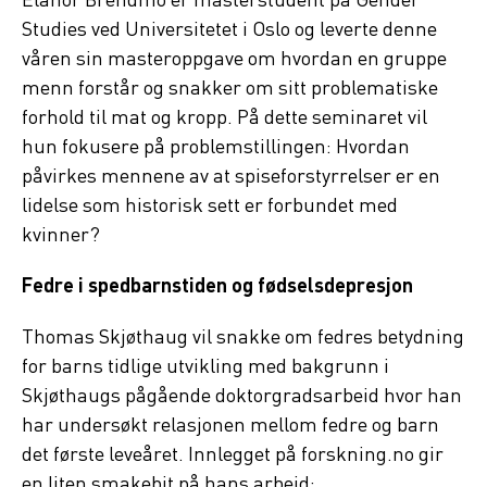
Elanor Brendmo er masterstudent på Gender
Studies ved Universitetet i Oslo og leverte denne
våren sin masteroppgave om hvordan en gruppe
menn forstår og snakker om sitt problematiske
forhold til mat og kropp. På dette seminaret vil
hun fokusere på problemstillingen: Hvordan
påvirkes mennene av at spiseforstyrrelser er en
lidelse som historisk sett er forbundet med
kvinner?
Fedre i spedbarnstiden og fødselsdepresjon
Thomas Skjøthaug vil snakke om fedres betydning
for barns tidlige utvikling med bakgrunn i
Skjøthaugs pågående doktorgradsarbeid hvor han
har undersøkt relasjonen mellom fedre og barn
det første leveåret. Innlegget på forskning.no gir
en liten smakebit på hans arbeid: