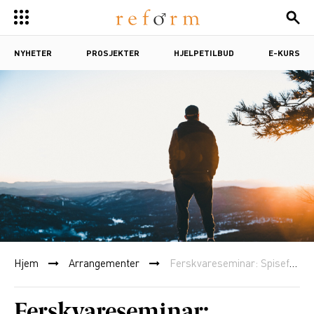
NYHETER
PROSJEKTER
HJELPETILBUD
E-KURS
Hjem
Arrangementer
Ferskvareseminar: Spiseforstyrrelser og fødselsdepresjon blant menn
Ferskvareseminar: