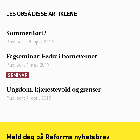
LES OGSÅ DISSE ARTIKLENE
Sommerflørt?
Publisert
28. april 2016
Fagseminar: Fedre i barnevernet
Publisert
4. mai 2017
SEMINAR
Ungdom, kjærestevold og grenser
Publisert
9. april 2018
Meld deg på Reforms nyhetsbrev