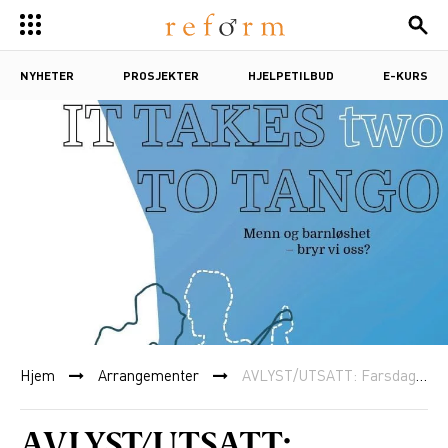
NYHETER
PROSJEKTER
HJELPETILBUD
E-KURS
Hjem
Arrangementer
AVLYST/UTSATT: Farsdagen 2020: Menn og barnløshet – bryr vi oss?
AVLYST/UTSATT: