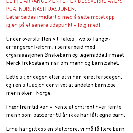
DETTE ARRANGEMENTET ER DESSVERRE AVLYST
PGA. KORONASITUASJONEN.
Det arbeides imidlertid med å sette møtet opp
igjen på et senere tidspunkt – følg med!
Under overskriften «It Takes Two to Tango»
arrangerer Reform, i samarbeid med
organisasjonen Ønskebarn og legemiddelfirmaet
Merck frokostseminar om menn og barnløshet.
Dette skjer dagen etter at vi har feiret farsdagen,
og i en situasjon der vi vet at andelen barnløse
menn øker i Norge.
I nær framtid kan vi vente at omtrent hver femte
mann som passerer 50 år ikke har fått egne barn.
Erna har gitt oss en stallordre; vi må få flere barn