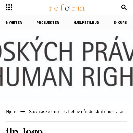
NYHETER
PROSJEKTER
HJELPETILBUD
E-KURS
Hjem
Slovakiske læreres behov når de skal undervise om likestilling
ilp_logo