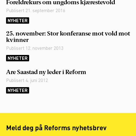
Foreldrekurs om ungdoms kjærestevold
Publisert
21. september 2016
NYHETER
25. november: Stor konferanse mot vold mot
kvinner
Publisert
12. november 2013
NYHETER
Are Saastad ny leder i Reform
Publisert
4. juni 2012
NYHETER
Meld deg på Reforms nyhetsbrev