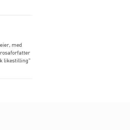
leier, med
rosaforfatter
 likestilling"