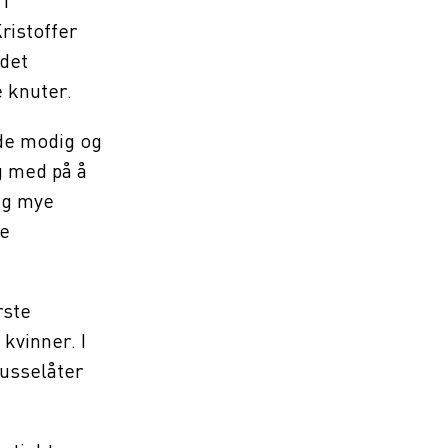
 i
ristoffer
 det
 knuter.
åde modig og
ng med på å
ig mye
ge
rste
kvinner. I
russelåter