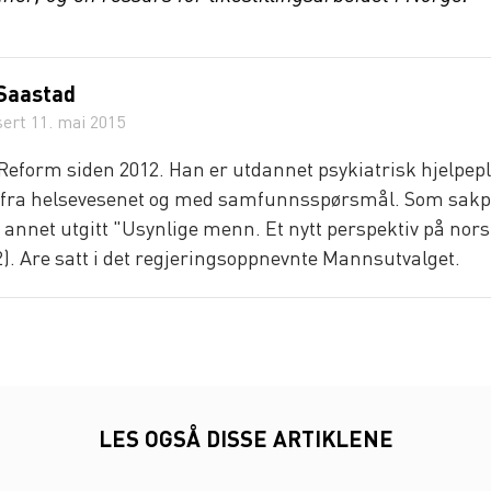
Saastad
sert
11. mai 2015
 Reform siden 2012. Han er utdannet psykiatrisk hjelpep
g fra helsevesenet og med samfunnsspørsmål. Som sakp
annet utgitt "Usynlige menn. Et nytt perspektiv på norsk
). Are satt i det regjeringsoppnevnte Mannsutvalget.
LES OGSÅ DISSE ARTIKLENE