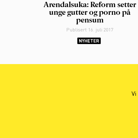
Arendalsuka: Reform setter
unge gutter og porno på
pensum
Publisert
16. juli 2017
NYHETER
Vi