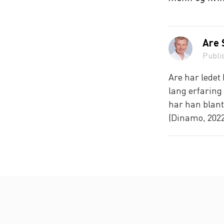
Are 
Publi
Are har ledet
lang erfarin
har han blant 
(Dinamo, 2022