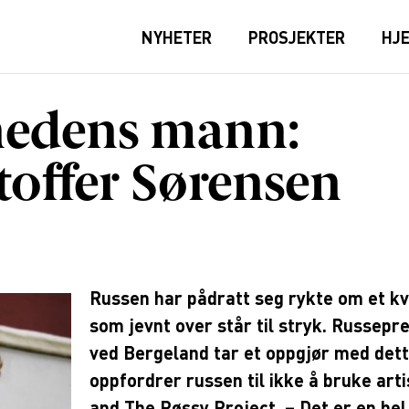
NYHETER
PROSJEKTER
HJ
edens mann:
toffer Sørensen
Russen har pådratt seg rykte om et k
som jevnt over står til stryk. Russepr
ved Bergeland tar et oppgjør med dett
oppfordrer russen til ikke å bruke art