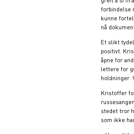
greit å si if
forbindelse 
kunne fortel
nå dokument
Et slikt tyd
positivt. Kr
åpne for and
lettere for 
holdninger. 
Kristoffer f
russesangene
stedet tror 
som ikke har