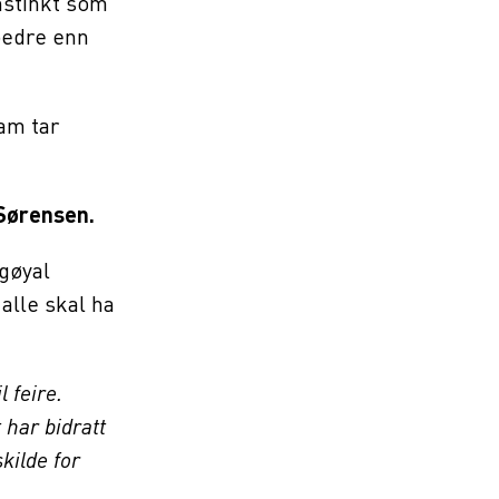
nstinkt som
 bedre enn
ham tar
 Sørensen.
 gøyal
 alle skal ha
 feire.
har bidratt
kilde for