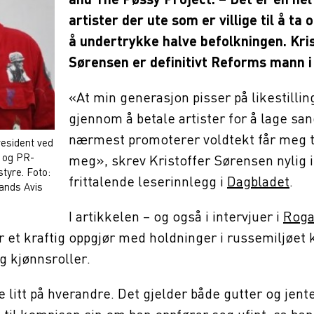
and The Pøssy Project. – Det er en hel
artister der ute som er villige til å ta
å undertrykke halve befolkningen. Kri
Sørensen er definitivt Reforms mann i
«At min generasjon pisser på likestilli
gjennom å betale artister for å lage sa
nærmest promoterer voldtekt får meg 
resident ved
 og PR-
meg», skrev Kristoffer Sørensen nylig i
tyre. Foto:
frittalende leserinnlegg i
Dagbladet
.
ands Avis
I artikkelen – og også i intervjuer i
Roga
r et kraftig oppgjør med holdninger i russemiljøet k
og kjønnsroller.
e litt på hverandre. Det gjelder både gutter og jente