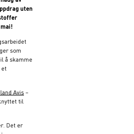
 haug av
 oppdrag uten
stoffer
 mai!
ngsarbeidet
nger som
til å skamme
 et
land Avis
–
nyttet til
r. Det er