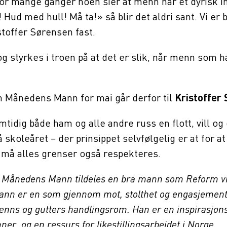
or mange ganger noen sier at menn har et dyrisk i
 Hud med hull! Må ta!» så blir det aldri sant. Vi er
istoffer Sørensen fast.
 og styrkes i troen på at det er slik, når menn som 
 Månedens Mann for mai går derfor til
Kristoffer
mtidig både ham og alle andre russ en flott, vill og
 skoleåret – der prinsippet selvfølgelig er at for at
, må alles grenser også respekteres.
Månedens Mann tildeles en bra mann som Reform vil
n er en som gjennom mot, stolthet og engasjement 
menns og gutters handlingsrom. Han er en inspirasjons
er, og en ressurs for likestillingsarbeidet i Norge.