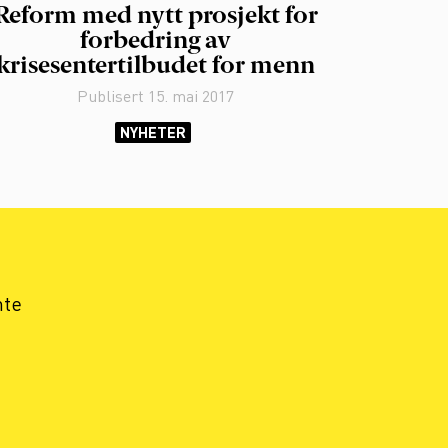
Reform med nytt prosjekt for
forbedring av
krisesentertilbudet for menn
Publisert
15. mai 2017
NYHETER
nte