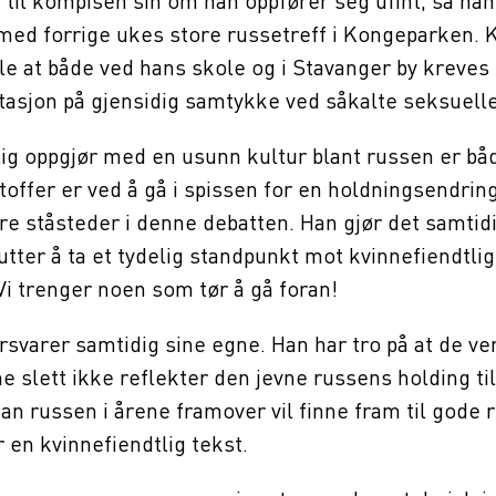
ra til kompisen sin om han oppfører seg ufint, sa han
med forrige ukes store russetreff i Kongeparken. K
le at både ved hans skole og i Stavanger by kreves
asjon på gjensidig samtykke ved såkalte seksuelle
elig oppgjør med en usunn kultur blant russen er b
istoffer er ved å gå i spissen for en holdningsendri
re ståsteder i denne debatten. Han gjør det samtid
gutter å ta et tydelig standpunkt mot kvinnefiendtli
Vi trenger noen som tør å gå foran!
orsvarer samtidig sine egne. Han har tro på at de ve
 slett ikke reflekter den jevne russens holding til 
han russen i årene framover vil finne fram til gode 
 en kvinnefiendtlig tekst.