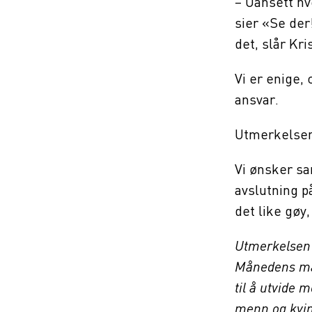
– Uansett hv
sier «Se der!
det, slår Kr
Vi er enige,
ansvar.
Utmerkelsen
Vi ønsker sa
avslutning på
det like gøy
Utmerkelsen 
Månedens man
til å utvide 
menn og kvinn