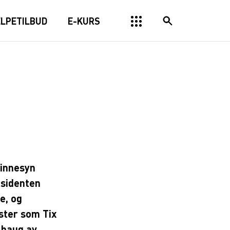
ELPETILBUD
E-KURS
vinnesyn
esidenten
e, og
ister som Tix