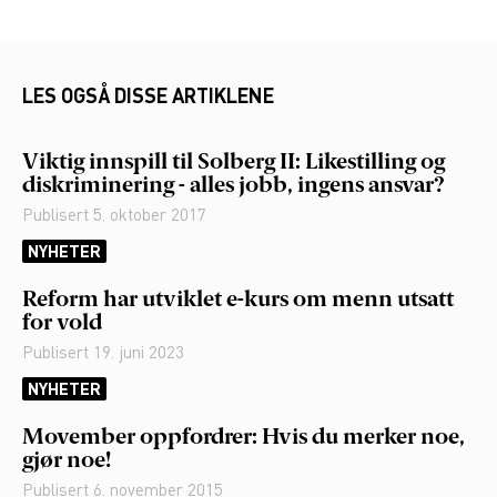
LES OGSÅ DISSE ARTIKLENE
Viktig innspill til Solberg II: Likestilling og
diskriminering - alles jobb, ingens ansvar?
Publisert
5. oktober 2017
NYHETER
Reform har utviklet e-kurs om menn utsatt
for vold
Publisert
19. juni 2023
NYHETER
Movember oppfordrer: Hvis du merker noe,
gjør noe!
Publisert
6. november 2015