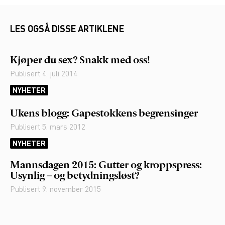
LES OGSÅ DISSE ARTIKLENE
Kjøper du sex? Snakk med oss!
Publisert
4. juli 2014
NYHETER
Ukens blogg: Gapestokkens begrensinger
Publisert
5. mars 2012
NYHETER
Mannsdagen 2015: Gutter og kroppspress:
Usynlig – og betydningsløst?
Publisert
9. november 2015