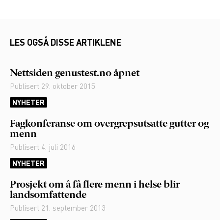
LES OGSÅ DISSE ARTIKLENE
Nettsiden genustest.no åpnet
Publisert
29. oktober 2015
NYHETER
Fagkonferanse om overgrepsutsatte gutter og
menn
Publisert
4. juli 2016
NYHETER
Prosjekt om å få flere menn i helse blir
landsomfattende
Publisert
21. september 2013