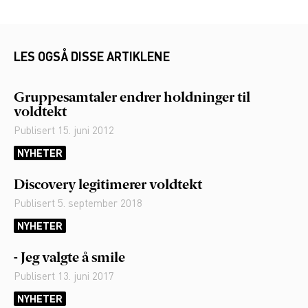
LES OGSÅ DISSE ARTIKLENE
Gruppesamtaler endrer holdninger til
voldtekt
Publisert
15. juni 2012
NYHETER
Discovery legitimerer voldtekt
Publisert
5. september 2018
NYHETER
- Jeg valgte å smile
Publisert
13. juni 2017
NYHETER