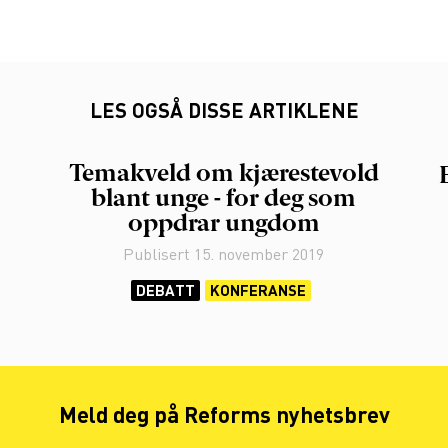
LES OGSÅ DISSE ARTIKLENE
Temakveld om kjærestevold
blant unge - for deg som
oppdrar ungdom
Publisert
15. november 2019
DEBATT
KONFERANSE
Meld deg på Reforms nyhetsbrev