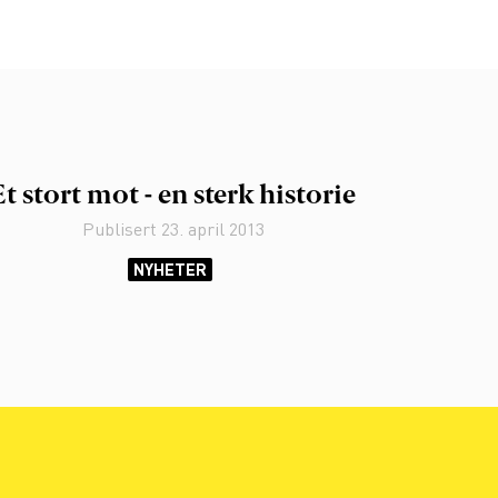
Et stort mot - en sterk historie
Publisert
23. april 2013
NYHETER