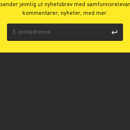
 sender jevnlig ut nyhetsbrev med samfunnsreleva
kommentarer, nyheter, med mer.