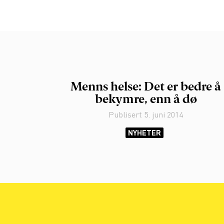
Menns helse: Det er bedre å
bekymre, enn å dø
Publisert
5. juni 2014
NYHETER