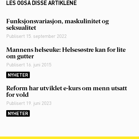
LES OGSÅ DISSE ARTIKLENE
Funksjonsvariasjon, maskulinitet og
seksualitet
Publisert
15. september 2022
Mannens helseuke: Helsesøstre kan for lite
om gutter
Publisert
16. juni 2015
NYHETER
Reform har utviklet e-kurs om menn utsatt
for vold
Publisert
19. juni 2023
NYHETER