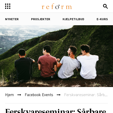
NYHETER
PROSJEKTER
HJELPETILBUD
E-KURS
Hjem
Facebook Events
Ferskvareseminar: Sårbare gutter – ser vi dem?
Ferskvareseminar: Sårbare