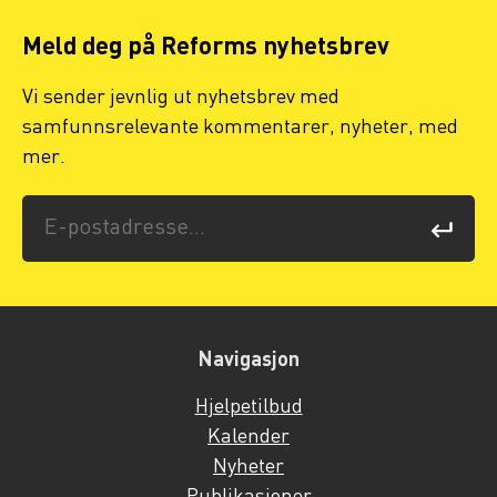
Meld deg på Reforms nyhetsbrev
Vi sender jevnlig ut nyhetsbrev med
samfunnsrelevante kommentarer, nyheter, med
mer.
Navigasjon
Hjelpetilbud
Kalender
Nyheter
Publikasjoner