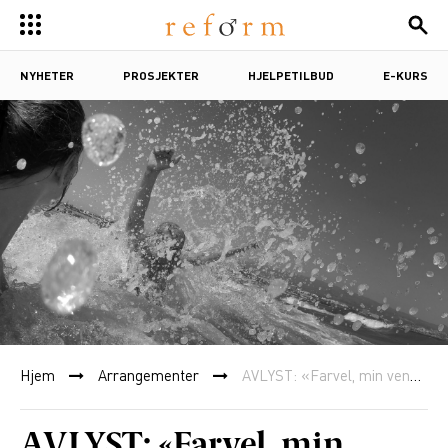
NYHETER
PROSJEKTER
HJELPETILBUD
E-KURS
Hjem
Arrangementer
AVLYST: «Farvel, min venn» – om menn, sykdom, sorg og smerte
AVLYST: «Farvel, min