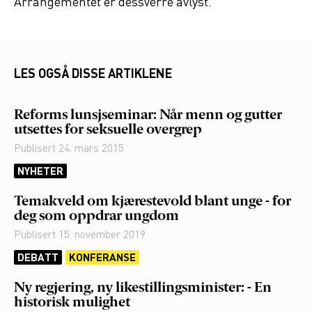
Arrangementet er dessverre avlyst.
LES OGSÅ DISSE ARTIKLENE
Reforms lunsjseminar: Når menn og gutter
utsettes for seksuelle overgrep
Publisert
24. mars 2015
NYHETER
Temakveld om kjærestevold blant unge - for
deg som oppdrar ungdom
Publisert
15. november 2019
DEBATT
KONFERANSE
Ny regjering, ny likestillingsminister: - En
historisk mulighet