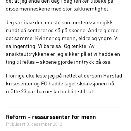
det at jeg enda den dag i dag tenker tilbake på
disse menneskene med stor takknemlighet.
Jeg var ikke den eneste som omtenksom gikk
rundt på senteret og så på skoene. Andre gjorde
det samme. Kvinner og menn, eldre og yngre. Vi
sa ingenting. Vi bare så. Og tenkte. Av
ansiktsuttrykkene er jeg sikker på at vi hadde en
ting til felles – skoene gjorde inntrykk på oss.
I forrige uke leste jeg på nettet at dersom Harstad
krisesenter og FO hadde laget skoaksjonen nå,
måtte 23 par barnesko ha blitt stilt ut.
Reform – ressurssenter for menn
Publisert
3. desember 2012