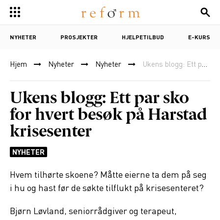
NYHETER
PROSJEKTER
HJELPETILBUD
E-KURS
Hjem
Nyheter
Nyheter
Ukens blogg: Ett par sko for hvert besøk på Harstad krisesenter
Ukens blogg: Ett par sko
for hvert besøk på Harstad
krisesenter
NYHETER
Hvem tilhørte skoene? Måtte eierne ta dem på seg
i hu og hast før de søkte tilflukt på krisesenteret?
Bjørn Løvland, seniorrådgiver og terapeut,