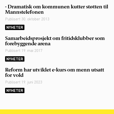
- Dramatisk om kommunen kutter støtten til
Mannstelefonen
Publisert
30. oktober 2013
NYHETER
Samarbeidsprosjekt om fritidsklubber som
forebyggende arena
Publisert
19. mai 2017
NYHETER
Reform har utviklet e-kurs om menn utsatt
for vold
Publisert
19. juni 2023
NYHETER