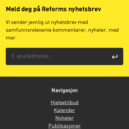
Meld deg på Reforms nyhetsbrev
Vi sender jevnlig ut nyhetsbrev med
samfunnsrelevante kommentarer, nyheter, med
mer.
Navigasjon
Hjelpetilbud
Kalender
Nyheter
Publikasjoner