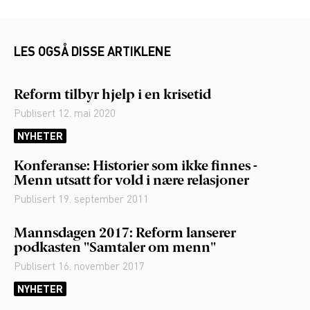
LES OGSÅ DISSE ARTIKLENE
Reform tilbyr hjelp i en krisetid
Publisert
12. mai 2020
NYHETER
Konferanse: Historier som ikke finnes -
Menn utsatt for vold i nære relasjoner
Publisert
19. september 2011
Mannsdagen 2017: Reform lanserer
podkasten "Samtaler om menn"
Publisert
16. november 2017
NYHETER