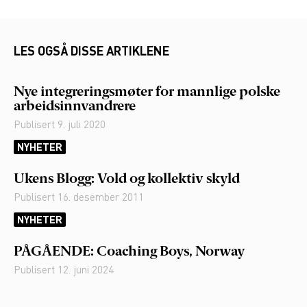
LES OGSÅ DISSE ARTIKLENE
Nye integreringsmøter for mannlige polske
arbeidsinnvandrere
Publisert
9. juli 2020
NYHETER
Ukens Blogg: Vold og kollektiv skyld
Publisert
16. desember 2011
NYHETER
PÅGÅENDE: Coaching Boys, Norway
Publisert
12. juni 2024