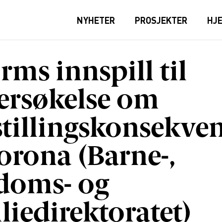
NYHETER
PROSJEKTER
HJ
rms innspill til
ersøkelse om
stillingskonsekve
orona (Barne-,
doms- og
liedirektoratet)