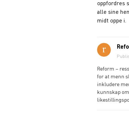
oppfordres s
alle sine hen
midt oppe i.
Refo
Publi
Reform – ress
for at menn sk
inkludere men
kunnskap om m
likestillingspo