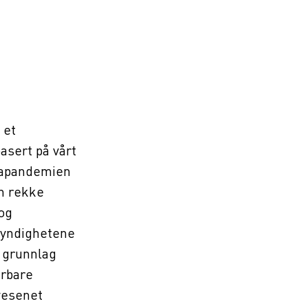
 et
asert på vårt
onapandemien
en rekke
og
myndighetene
e grunnlag
årbare
vesenet