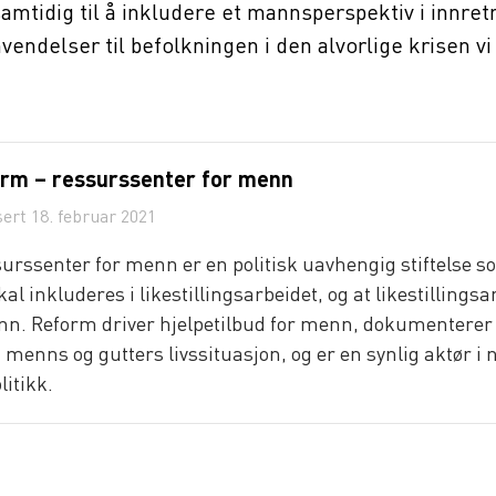
amtidig til å inkludere et mannsperspektiv i innret
vendelser til befolkningen i den alvorlige krisen vi 
rm – ressurssenter for menn
sert
18. februar 2021
urssenter for menn er en politisk uavhengig stiftelse s
al inkluderes i likestillingsarbeidet, og at likestillingsa
n. Reform driver hjelpetilbud for menn, dokumenterer 
enns og gutters livssituasjon, og er en synlig aktør i 
litikk.