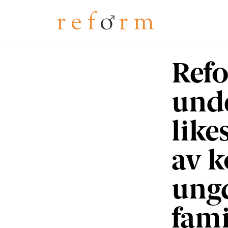
Refo
und
like
av k
ung
fami