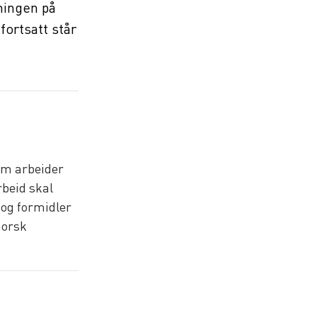
ningen på
fortsatt står
om arbeider
rbeid skal
og formidler
norsk