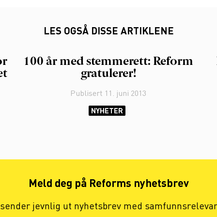
LES OGSÅ DISSE ARTIKLENE
or
100 år med stemmerett: Reform
et
gratulerer!
Publisert
11. juni 2013
NYHETER
Meld deg på Reforms nyhetsbrev
 sender jevnlig ut nyhetsbrev med samfunnsreleva