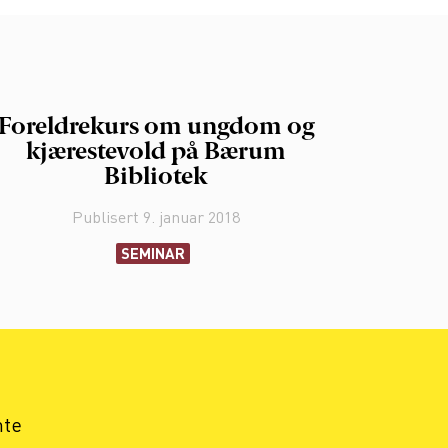
Foreldrekurs om ungdom og
kjærestevold på Bærum
Bibliotek
Publisert
9. januar 2018
SEMINAR
nte