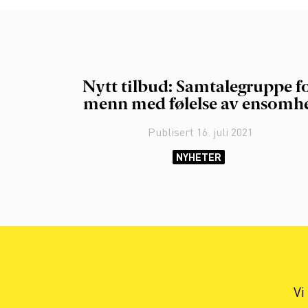
Nytt tilbud: Samtalegruppe f
menn med følelse av ensomh
Publisert
16. juli 2021
NYHETER
Vi