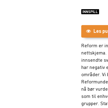
INNSPILL
Les pu
Reform er in
nettskjema. 
innsendte sv
har negativ 
områder. Vi 
Reformunder
nå bør vurde
som til enhv
grupper. Sta