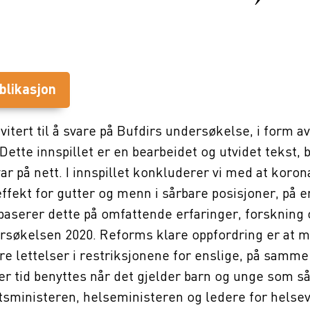
blikasjon
vitert til å svare på Bufdirs undersøkelse, i form av
Dette innspillet er en bearbeidet og utvidet tekst, b
ar på nett. I innspillet konkluderer vi med at kor
effekt for gutter og menn i sårbare posisjoner, på 
baserer dette på omfattende erfaringer, forskning 
søkelsen 2020. Reforms klare oppfordring er at 
re lettelser i restriksjonene for enslige, på samm
er tid benyttes når det gjelder barn og unge som s
tsministeren, helseministeren og ledere for helse