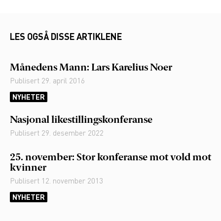
LES OGSÅ DISSE ARTIKLENE
Månedens Mann: Lars Karelius Noer
Publisert
29. april 2016
NYHETER
Nasjonal likestillingskonferanse
Publisert
29. desember 2022
25. november: Stor konferanse mot vold mot
kvinner
Publisert
12. november 2013
NYHETER