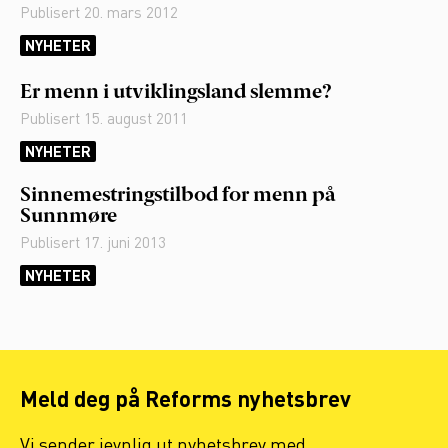
Publisert
20. mars 2012
NYHETER
Er menn i utviklingsland slemme?
Publisert
15. august 2011
NYHETER
Sinnemestringstilbod for menn på
Sunnmøre
Publisert
17. juni 2013
NYHETER
Meld deg på Reforms nyhetsbrev
Vi sender jevnlig ut nyhetsbrev med