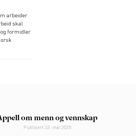
om arbeider
rbeid skal
og formidler
norsk
Appell om menn og vennskap
Publisert
23. mai 2025