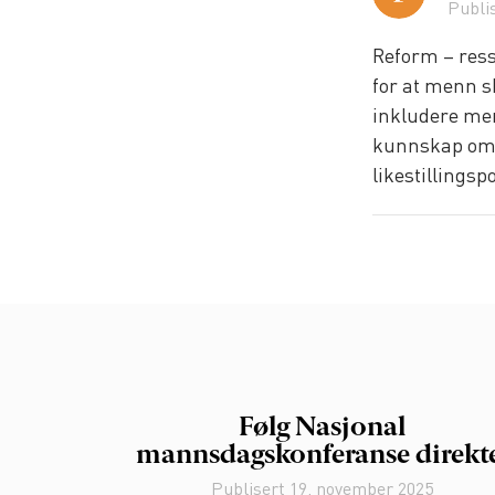
Publi
Reform – ress
for at menn sk
inkludere men
kunnskap om m
likestillingspo
Følg Nasjonal
mannsdagskonferanse direkt
Publisert
19. november 2025