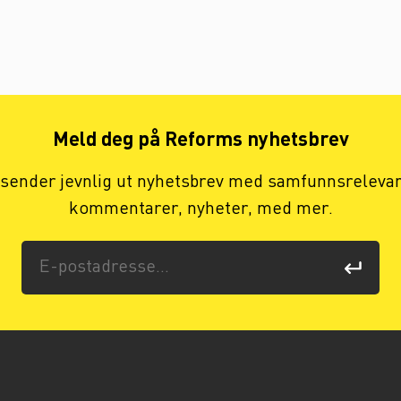
Meld deg på Reforms nyhetsbrev
 sender jevnlig ut nyhetsbrev med samfunnsreleva
kommentarer, nyheter, med mer.