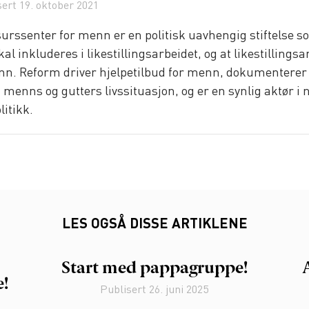
sert
19. oktober 2021
urssenter for menn er en politisk uavhengig stiftelse s
al inkluderes i likestillingsarbeidet, og at likestillingsa
n. Reform driver hjelpetilbud for menn, dokumenterer 
enns og gutters livssituasjon, og er en synlig aktør i 
litikk.
LES OGSÅ DISSE ARTIKLENE
Start med pappagruppe!
e!
Publisert
26. juni 2025