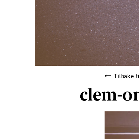
Tilbake t
clem-o