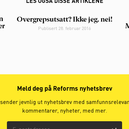
LES OGSÅ DISSE ARTIKLENE
n
Overgrepsutsatt? Ikke jeg, nei!
er
M
Publisert
28. februar 2016
Meld deg på Reforms nyhetsbrev
 sender jevnlig ut nyhetsbrev med samfunnsreleva
kommentarer, nyheter, med mer.