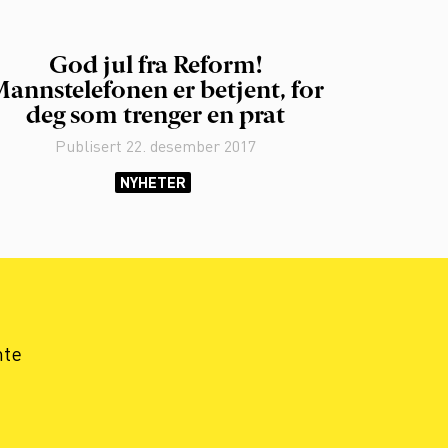
God jul fra Reform!
annstelefonen er betjent, for
deg som trenger en prat
Publisert
22. desember 2017
NYHETER
nte