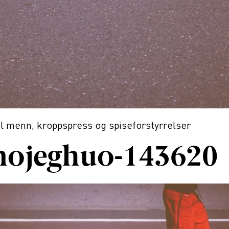
il
menn, kroppspress og spiseforstyrrelser
nojeghuo-143620