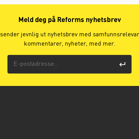
Meld deg på Reforms nyhetsbrev
 sender jevnlig ut nyhetsbrev med samfunnsreleva
kommentarer, nyheter, med mer.