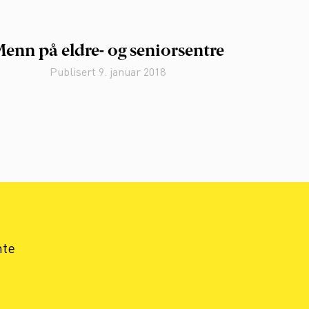
enn på eldre- og seniorsentre
Publisert
9. januar 2018
nte