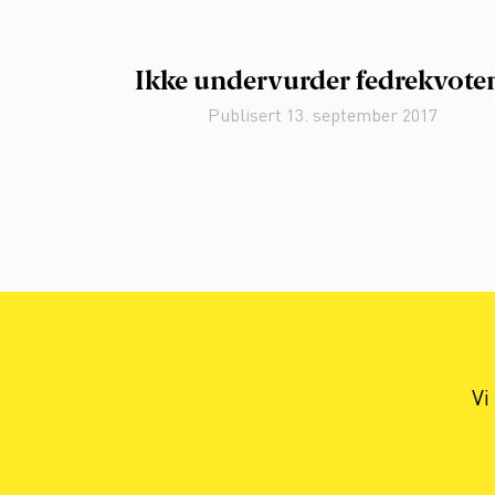
Ikke undervurder fedrekvote
Publisert
13. september 2017
Vi