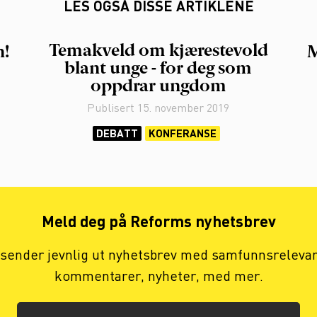
LES OGSÅ DISSE ARTIKLENE
Temakveld om kjærestevold
n!
M
blant unge - for deg som
oppdrar ungdom
Publisert
15. november 2019
DEBATT
KONFERANSE
Meld deg på Reforms nyhetsbrev
 sender jevnlig ut nyhetsbrev med samfunnsreleva
kommentarer, nyheter, med mer.