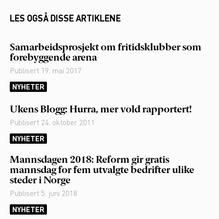
LES OGSÅ DISSE ARTIKLENE
Samarbeidsprosjekt om fritidsklubber som
forebyggende arena
Publisert
19. mai 2017
NYHETER
Ukens Blogg: Hurra, mer vold rapportert!
Publisert
24. oktober 2011
NYHETER
Mannsdagen 2018: Reform gir gratis
mannsdag for fem utvalgte bedrifter ulike
steder i Norge
Publisert
5. juni 2018
NYHETER