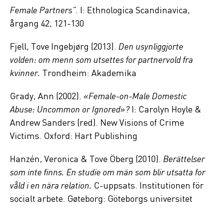
Female Partners”
. I: Ethnologica Scandinavica,
årgang 42, 121-130
Fjell, Tove Ingebjørg (2013).
Den usynliggjorte
volden: om menn som utsettes for partnervold fra
kvinner.
Trondheim: Akademika
Grady, Ann (2002).
«Female-on-Male Domestic
Abuse: Uncommon or Ignored»?
I: Carolyn Hoyle &
Andrew Sanders (red). New Visions of Crime
Victims. Oxford: Hart Publishing
Hanzén, Veronica & Tove Öberg (2010).
Berättelser
som inte finns. En studie om män som blir utsatta for
våld i en nära relation.
C-uppsats. Institutionen för
socialt arbete. Gøteborg: Göteborgs universitet