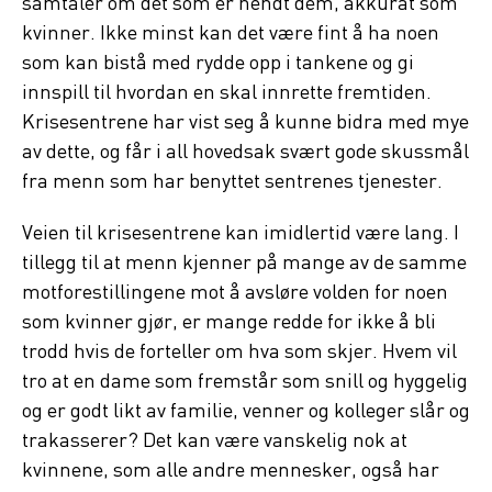
samtaler om det som er hendt dem, akkurat som
kvinner. Ikke minst kan det være fint å ha noen
som kan bistå med rydde opp i tankene og gi
innspill til hvordan en skal innrette fremtiden.
Krisesentrene har vist seg å kunne bidra med mye
av dette, og får i all hovedsak svært gode skussmål
fra menn som har benyttet sentrenes tjenester.
Veien til krisesentrene kan imidlertid være lang. I
tillegg til at menn kjenner på mange av de samme
motforestillingene mot å avsløre volden for noen
som kvinner gjør, er mange redde for ikke å bli
trodd hvis de forteller om hva som skjer. Hvem vil
tro at en dame som fremstår som snill og hyggelig
og er godt likt av familie, venner og kolleger slår og
trakasserer? Det kan være vanskelig nok at
kvinnene, som alle andre mennesker, også har