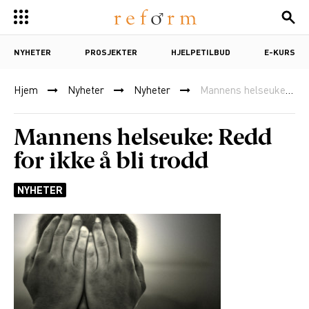
NYHETER
PROSJEKTER
HJELPETILBUD
E-KURS
Hjem
Nyheter
Nyheter
Mannens helseuke: Redd for ikke å bli trodd
Mannens helseuke: Redd
for ikke å bli trodd
NYHETER