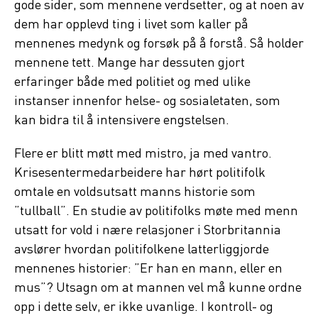
gode sider, som mennene verdsetter, og at noen av
dem har opplevd ting i livet som kaller på
mennenes medynk og forsøk på å forstå. Så holder
mennene tett. Mange har dessuten gjort
erfaringer både med politiet og med ulike
instanser innenfor helse- og sosialetaten, som
kan bidra til å intensivere engstelsen.
Flere er blitt møtt med mistro, ja med vantro.
Krisesentermedarbeidere har hørt politifolk
omtale en voldsutsatt manns historie som
”tullball”. En studie av politifolks møte med menn
utsatt for vold i nære relasjoner i Storbritannia
avslører hvordan politifolkene latterliggjorde
mennenes historier: ”Er han en mann, eller en
mus”? Utsagn om at mannen vel må kunne ordne
opp i dette selv, er ikke uvanlige. I kontroll- og