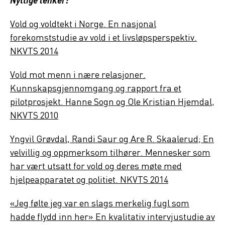
Nyttige lenker:
Vold og voldtekt i Norge. En nasjonal
forekomststudie av vold i et livsløpsperspektiv.
NKVTS 2014
Vold mot menn i nære relasjoner.
Kunnskapsgjennomgang og rapport fra et
pilotprosjekt. Hanne Sogn og Ole Kristian Hjemdal,
NKVTS 2010
Yngvil Grøvdal, Randi Saur og Are R. Skaalerud; En
velvillig og oppmerksom tilhører. Mennesker som
har vært utsatt for vold og deres møte med
hjelpeapparatet og politiet. NKVTS 2014
«Jeg følte jeg var en slags merkelig fugl som
hadde flydd inn her» En kvalitativ intervjustudie av