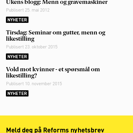
Ukens blogg: Menn og gravemaskiner
Publisert
25. mai 2012
NYHETER
Tirsdag: Seminar om gutter, menn og
likestilling
Publisert
23. oktober 2015
NYHETER
Vold mot kvinner - et spørsmål om
likestilling?
Publisert
10. november 2015
NYHETER
Meld deg på Reforms nyhetsbrev