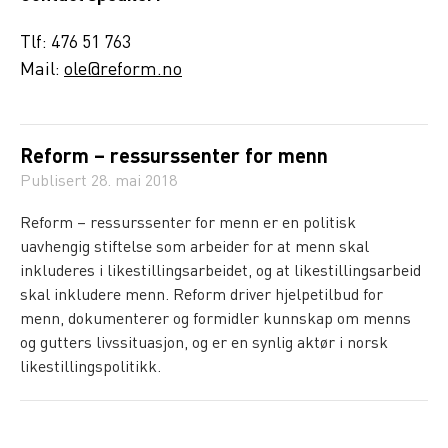
Tlf: 476 51 763
Mail:
ole@reform.no
Reform – ressurssenter for menn
Publisert
28. mai 2018
Reform – ressurssenter for menn er en politisk
uavhengig stiftelse som arbeider for at menn skal
inkluderes i likestillingsarbeidet, og at likestillingsarbeid
skal inkludere menn. Reform driver hjelpetilbud for
menn, dokumenterer og formidler kunnskap om menns
og gutters livssituasjon, og er en synlig aktør i norsk
likestillingspolitikk.