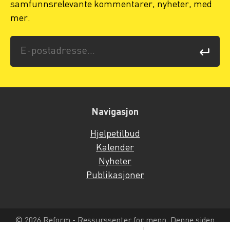
samfunnsrelevante kommentarer, nyheter, med
mer.
Navigasjon
Hjelpetilbud
Kalender
Nyheter
Publikasjoner
© 2026 Reform - Ressurssenter for menn. Denne siden