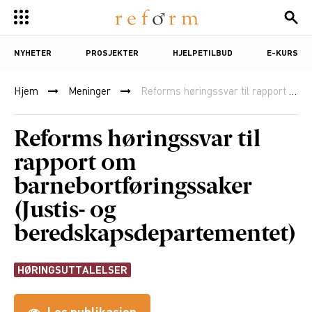
NYHETER
PROSJEKTER
HJELPETILBUD
E-KURS
Hjem
Meninger
Reforms høringssvar til rapport om barnebortføringssaker (Justis- og beredskapsdepartementet)
Reforms høringssvar til
rapport om
barnebortføringssaker
(Justis- og
beredskapsdepartementet)
HØRINGSUTTALELSER