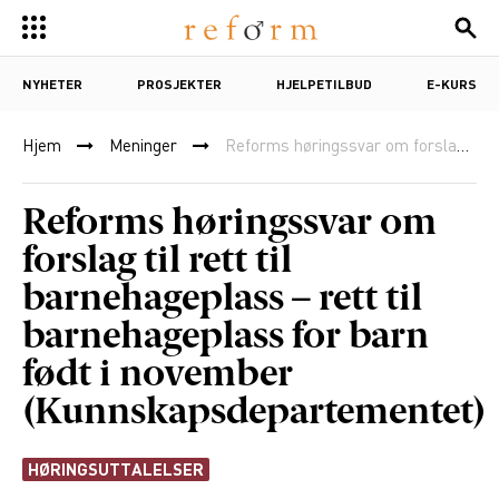
NYHETER
PROSJEKTER
HJELPETILBUD
E-KURS
Hjem
Meninger
Reforms høringssvar om forslag til rett til barnehageplass – rett til barnehageplass for barn født i november (Kunnskapsdepartementet)
Reforms høringssvar om
forslag til rett til
barnehageplass – rett til
barnehageplass for barn
født i november
(Kunnskapsdepartementet)
HØRINGSUTTALELSER