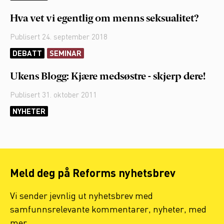
Hva vet vi egentlig om menns seksualitet?
Publisert
24. september 2018
DEBATT
SEMINAR
Ukens Blogg: Kjære medsøstre - skjerp dere!
Publisert
31. oktober 2011
NYHETER
Meld deg på Reforms nyhetsbrev
Vi sender jevnlig ut nyhetsbrev med
samfunnsrelevante kommentarer, nyheter, med
mer.