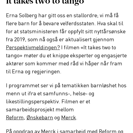
It takes two to tango
Erna Solberg har gitt oss en stallordre; vi må få
flere barn for å bevare velferdsstaten. Hva skal til
for at statsministeren får oppfylt sitt nyttårsønske
fra 2019, som nå også er aktualisert gjennom
Perspektivmeldingen?
I filmen «It takes two to
tango» møter du et knippe eksperter og engasjerte
aktører som kommer med råd vi håper når fram
til Erna og regjeringen.
I programmet ser vi på tematikken barnløshet hos
menn ut ifra et samfunns-, helse- og
likestillingsperspektiv. Filmen er et
samarbeidsprosjekt mellom
Reform
,
Ønskebarn
og
Merck
.
På oppdrag av Merck i samarbeid med Reform og