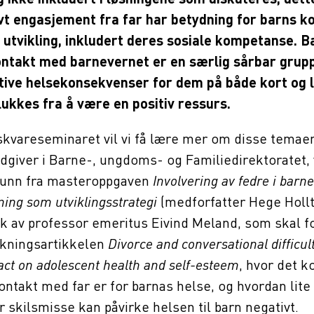
ivt engasjement fra far har betydning for barns ko
 utvikling, inkludert deres sosiale kompetanse. 
ntakt med barnevernet er en særlig sårbar grupp
tive helsekonsekvenser for dem på både kort og l
ukkes fra å være en positiv ressurs.
skvareseminaret vil vi få lære mer om disse temae
ådgiver i Barne-, ungdoms- og Familiedirektoratet, 
funn fra masteroppgaven
Involvering av fedre i barn
ning som utviklingsstrategi
(medforfatter Hege Holltrø
k av professor emeritus Eivind Meland, som skal fo
kningsartikkelen
Divorce and conversational difficul
act on adolescent health and self-esteem
, hvor det 
kontakt med far er for barnas helse, og hvordan lite 
r skilsmisse kan påvirke helsen til barn negativt.