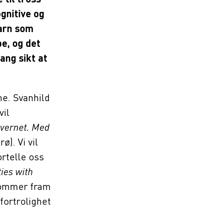
gnitive og
Barn som
e, og det
ang sikt at
ne. Svanhild
vil
evernet. Med
). Vi vil
rtelle oss
ties with
kommer fram
fortrolighet