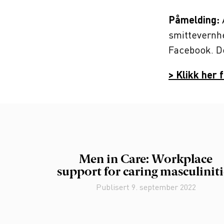
Påmelding:
A
smittevernhe
Facebook. De
> Klikk her
f
Men in Care: Workplace
support for caring masculiniti
Publisert
9. september 2022