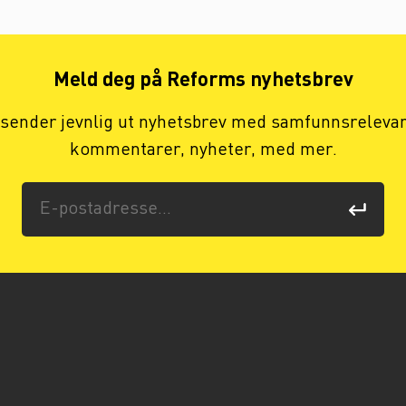
Meld deg på Reforms nyhetsbrev
 sender jevnlig ut nyhetsbrev med samfunnsreleva
kommentarer, nyheter, med mer.