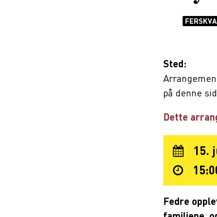
FERSKVA
Sted:
Arrangement
på denne sid
Dette arran
15. 
15:0
Fedre opplev
familiene, o