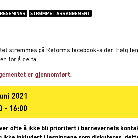
RESEMINAR
STRØMMET ARRANGEMENT
et strømmes på Reforms facebook-sider. Følg le
en for å delta
gementet er gjennomført.
juni 2021
0 - 16:00
er ofte å ikke bli prioritert i barnevernets kont
g ikke inkludert i løsningene som diskuteres, dette