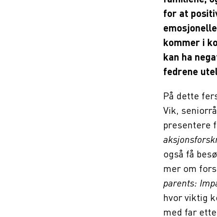
for at posit
emosjonelle
kommer i ko
kan ha nega
fedrene utel
På dette fer
Vik, seniorr
presentere 
aksjonsforsk
også få besø
mer om fors
parents: Imp
hvor viktig 
med far ette