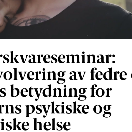
rskvareseminar:
volvering av fedre
rs betydning for
rns psykiske og
siske helse