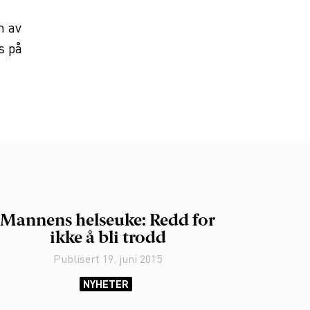
n av
s på
Mannens helseuke: Redd for
ikke å bli trodd
Publisert
19. juni 2015
NYHETER