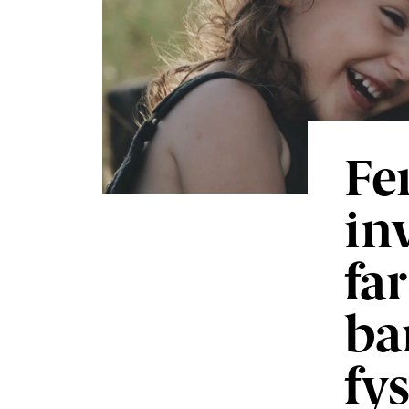
Fe
in
fa
ba
fy